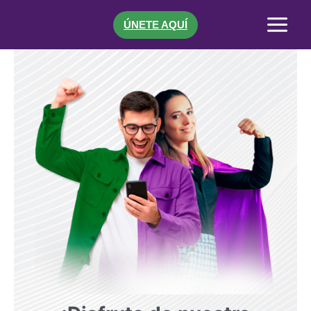
Ir
al
ÚNETE AQUÍ
contenido