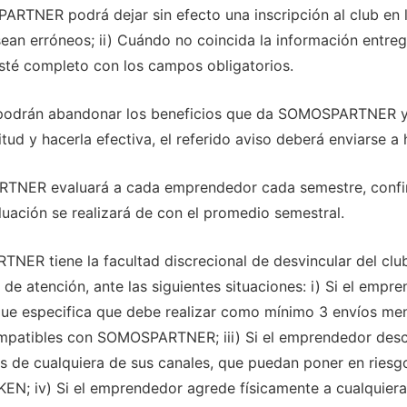
R podrá dejar sin efecto una inscripción al club en lo
ean erróneos; ii) Cuándo no coincida la información entregad
esté completo con los campos obligatorios.
drán abandonar los beneficios que da SOMOSPARTNER y l
citud y hacerla efectiva, el referido aviso deberá enviarse
ER evaluará a cada emprendedor cada semestre, confirm
luación se realizará de con el promedio semestral.
tiene la facultad discrecional de desvincular del club
 de atención, ante las siguientes situaciones: i) Si el emp
 que especifica que debe realizar como mínimo 3 envíos mens
patibles con SOMOSPARTNER; iii) Si el emprendedor descal
e cualquiera de sus canales, que puedan poner en riesgo 
 iv) Si el emprendedor agrede físicamente a cualquiera 