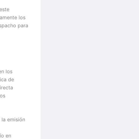
 este
tamente los
espacho para
en los
ica de
irecta
sos
 la emisión
ío en