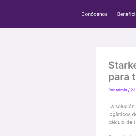
Ir
al
Conócenos
Benefici
contenido
Stark
para 
Por
admin
/
23
La solución
logísticos 
cálculo de 