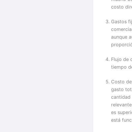
costo dir
Gastos fi
comercial
aunque au
proporci
Flujo de 
tiempo de
Costo de 
gasto tot
cantidad 
relevante
es superi
está fun