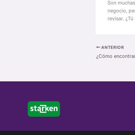
Son muchas 
negocio, pe
revisar. ¿T
ANTERIOR
¿Cómo encontrar