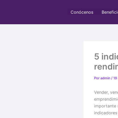
Ir
al
Conócenos
Benefici
contenido
5 indi
rendi
Por
admin
/
19
Vender, ven
emprendimie
importante 
indicadores