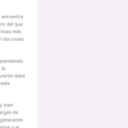
 encuentra
ro del que
tricas más
n las cosas
Dependiendo
 la
aurante debe
 este
y bien
margen de
á generando
ntas y el