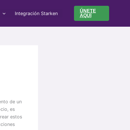
ÚNETE
Integración Starken
AQUÍ
o
ento de un
cio, es
rear estos
cciones