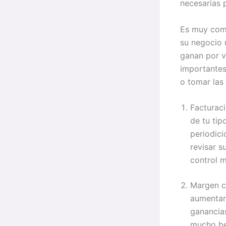
necesarias 
Es muy com
su negocio 
ganan por v
importantes
o tomar las
Facturac
de tu tip
periodici
revisar s
control 
Margen co
aumentar 
ganancia
mucho ben