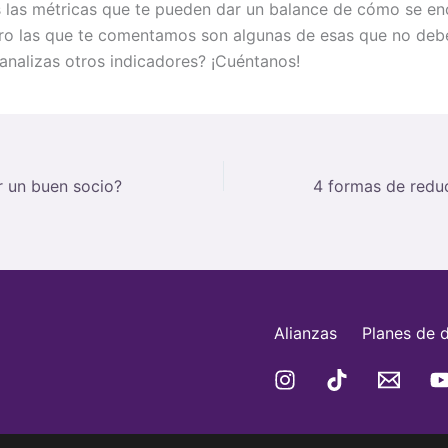
las métricas que te pueden dar un balance de cómo se en
ro las que te comentamos son algunas de esas que no deb
ú analizas otros indicadores? ¡Cuéntanos!
 un buen socio?
Alianzas
Planes de d