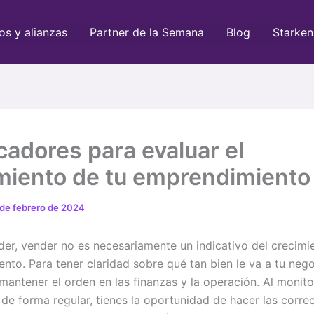
os y alianzas
Partner de la Semana
Blog
Starken
cadores para evaluar el
miento de tu emprendimient
 de febrero de 2024
der, vender no es necesariamente un indicativo del crecimi
nto. Para tener claridad sobre qué tan bien le va a tu nego
mantener el orden en las finanzas y la operación. Al monito
 de forma regular, tienes la oportunidad de hacer las corre