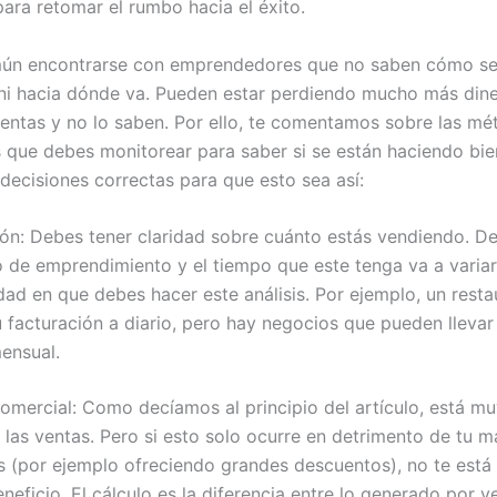
para retomar el rumbo hacia el éxito.
ún encontrarse con emprendedores que no saben cómo se
ni hacia dónde va. Pueden estar perdiendo mucho más dine
entas y no lo saben. Por ello, te comentamos sobre las mé
 que debes monitorear para saber si se están haciendo bie
 decisiones correctas para que esto sea así:
ión: Debes tener claridad sobre cuánto estás vendiendo. 
o de emprendimiento y el tiempo que este tenga va a variar
dad en que debes hacer este análisis. Por ejemplo, un rest
u facturación a diario, pero hay negocios que pueden llevar
mensual.
mercial: Como decíamos al principio del artículo, está mu
las ventas. Pero si esto solo ocurre en detrimento de tu 
s (por ejemplo ofreciendo grandes descuentos), no te est
eficio. El cálculo es la diferencia entre lo generado por ve