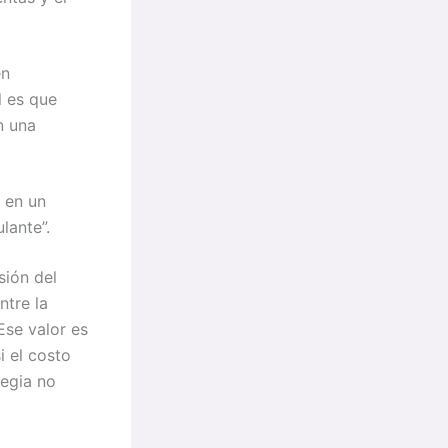
en
l es que
n una
o en un
culante”.
sión del
ntre la
Ese valor es
i el costo
tegia no